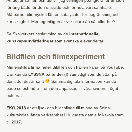
Att det är så här, och det vill jag verkligen poängtera, är till stort
förfång både för den enskilde och för hela vårt samhälle.
Mätbarhet blir mycket lätt en katalysator för begränsning och
kortsiktighet. Men egentligen är vi klokare än så, eller hur?
Se Skolverkets beskrivning av de
internationella
kunskapsutvärderingar
som svenska elever deltar i.
Bildfilen och filmexperiment
Min enskilda firma heter Bildfilen och har en kanal på YouTube.
Där kan du
LYSSNA på bilder
(!) samtidigt som du tittar på
dem. Jo, det är sant
Samma digitala information kan du
både se och höra – om den anpassas till våra sinnen – ögat
och örat.
EKO 2018
är ett ljud- och bildcollage till minne av Solna
kulturskolas långa verksamhet i Huvudsta gamla folkskola fram
till 2017.