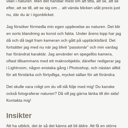
vilan i naturen. Men det handlar mest om att titta, att se, att se
efter, att se till, att se sig om… att vända blicken utåt precis just
nu, där du är i ögonblicket.
Jag försöker förmedla min egen upplevelse av naturen. Det blir
en sorts blandning av konst och fakta. Under årens lopp har jag
då och då tagit fram kameran och gått på upptäcktsfärd. Det
fortsätter jag med nu när jag blivit ”passionär” och min vardag
har förändrat karaktär. Jag använder en spegellös kamera,
oftast tillsammans med ett makroobjektiv, därefter redigerar jag
i Lightroom, någon enstaka gång i Photoshop, och nästan alltid
för att förstärka och förtydliga, mycket sällan för att förändra.
Det skulle vara roligt om du vill slå följe med mig! Du kanske
också fotograferar naturen? Då vill jag gärna länka till din sida!
Kontakta mig!
Insikter
Att ha utblick, det är så det känns att bli äldre. Att få en större