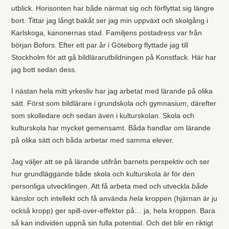
utblick. Horisonten har både närmat sig och förflyttat sig längre
bort. Tittar jag långt bakåt ser jag min uppväxt och skolgång i
Karlskoga, kanonernas stad. Familjens postadress var från
början Bofors. Efter ett par år i Göteborg flyttade jag till
Stockholm för att gå bildlärarutbildningen på Konstfack. Här har
jag bott sedan dess.
I nästan hela mitt yrkesliv har jag arbetat med lärande på olika
sätt. Först som bildlärare i grundskola och gymnasium, därefter
som skolledare och sedan även i kulturskolan. Skola och
kulturskola har mycket gemensamt. Båda handlar om lärande
på olika sätt och båda arbetar med samma elever.
Jag väljer att se på lärande utifrån barnets perspektiv och ser
hur grundläggande både skola och kulturskola är för den
personliga utvecklingen. Att få arbeta med och utveckla
både
känslor och intellekt och få använda
hela
kroppen (hjärnan är ju
också kropp) ger spill-over-effekter på… ja, hela kroppen. Bara
så kan individen uppnå sin fulla potential. Och det blir en riktigt