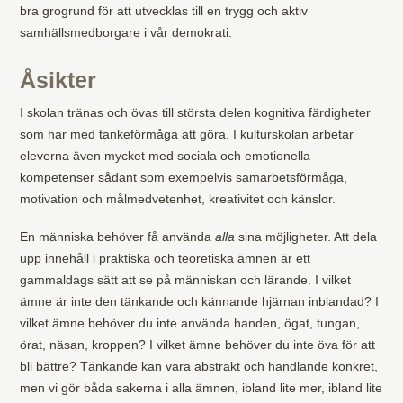
bra grogrund för att utvecklas till en trygg och aktiv
samhällsmedborgare i vår demokrati.
Åsikter
I skolan tränas och övas till största delen kognitiva färdigheter
som har med tankeförmåga att göra. I kulturskolan arbetar
eleverna även mycket med sociala och emotionella
kompetenser sådant som exempelvis samarbetsförmåga,
motivation och målmedvetenhet, kreativitet och känslor.
En människa behöver få använda
alla
sina möjligheter. Att dela
upp innehåll i praktiska och teoretiska ämnen är ett
gammaldags sätt att se på människan och lärande. I vilket
ämne är inte den tänkande och kännande hjärnan inblandad? I
vilket ämne behöver du inte använda handen, ögat, tungan,
örat, näsan, kroppen? I vilket ämne behöver du inte öva för att
bli bättre? Tänkande kan vara abstrakt och handlande konkret,
men vi gör båda sakerna i alla ämnen, ibland lite mer, ibland lite