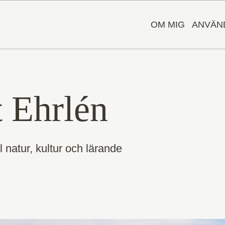
OM MIG
ANVÄN
t Ehrlén
ill natur, kultur och lärande